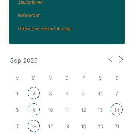
Zauberlehrer
Referenzen
Öffentliche Veranstaltungen
M
D
M
D
F
S
S
1
3
4
5
6
7
2
8
10
11
12
13
9
14
15
17
18
19
20
21
16