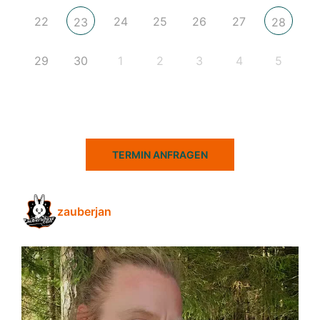
22
24
25
26
27
23
28
29
30
1
2
3
4
5
TERMIN ANFRAGEN
zauberjan