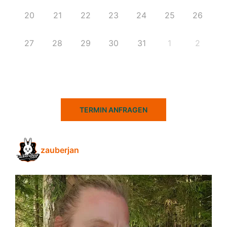
20
21
22
23
24
25
26
27
28
29
30
31
1
2
TERMIN ANFRAGEN
zauberjan