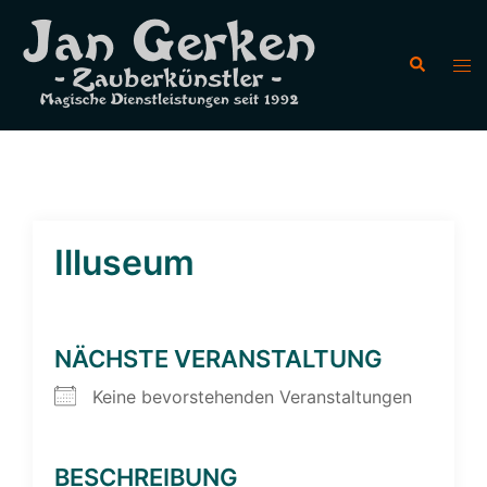
Zum
Inhalt
Suche
Men
springen
ums
Illuseum
NÄCHSTE VERANSTALTUNG
Keine bevorstehenden Veranstaltungen
BESCHREIBUNG