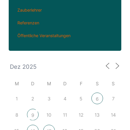
Zauberlehrer
Referenzen
Öffentliche Veranstaltungen
M
D
M
D
F
S
S
1
2
3
4
5
7
6
8
10
11
12
13
14
9