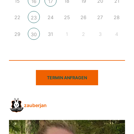
15
18
19
20
21
16
17
22
24
25
26
27
28
23
29
31
1
2
3
4
30
TERMIN ANFRAGEN
zauberjan