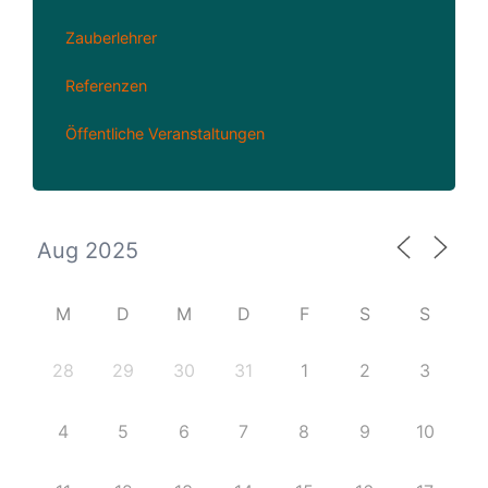
Zauberlehrer
Referenzen
Öffentliche Veranstaltungen
M
D
M
D
F
S
S
28
29
30
31
1
2
3
4
5
6
7
8
9
10