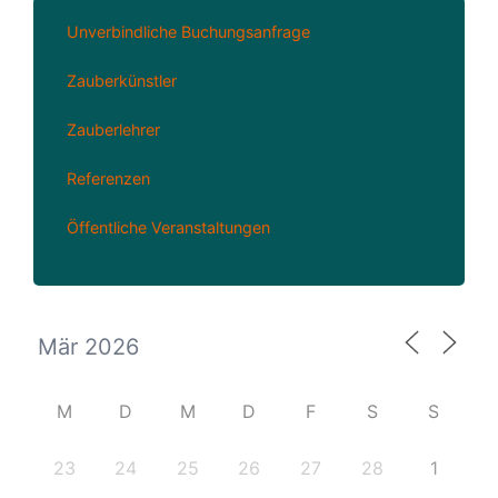
Unverbindliche Buchungsanfrage
Zauberkünstler
Zauberlehrer
Referenzen
Öffentliche Veranstaltungen
M
D
M
D
F
S
S
23
24
25
26
27
28
1