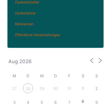
Zauberkünstler
Zauberlehrer
Referenzen
Öffentliche Veranstaltungen
M
D
M
D
F
S
S
27
29
30
31
1
2
28
8
3
4
5
6
7
9