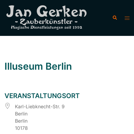
Zum
Inhalt
Suche
Men
springen
ums
Illuseum Berlin
VERANSTALTUNGSORT
Karl-Liebknecht-Str. 9
Berlin
Berlin
10178