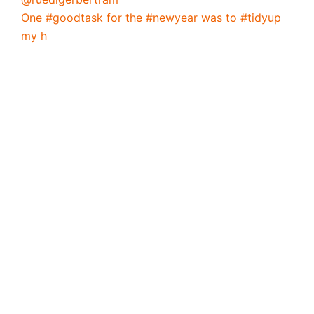
One #goodtask for the #newyear was to #tidyup
my h