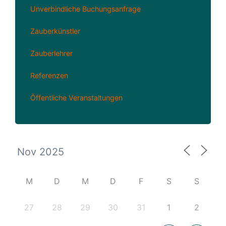
Unverbindliche Buchungsanfrage
Zauberkünstler
Zauberlehrer
Referenzen
Öffentliche Veranstaltungen
M
D
M
D
F
S
S
27
28
29
30
31
1
2