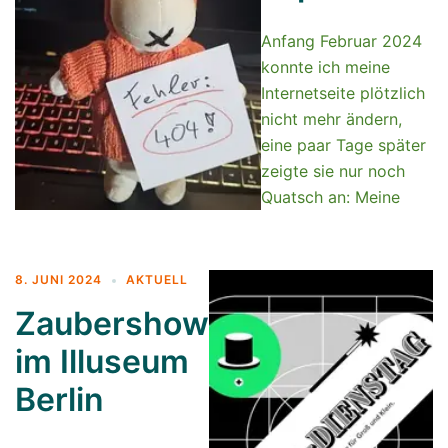
Anfang Februar 2024
konnte ich meine
Internetseite plötzlich
nicht mehr ändern,
eine paar Tage später
zeigte sie nur noch
Quatsch an: Meine
8. JUNI 2024
AKTUELL
Zaubershow
im Illuseum
Berlin