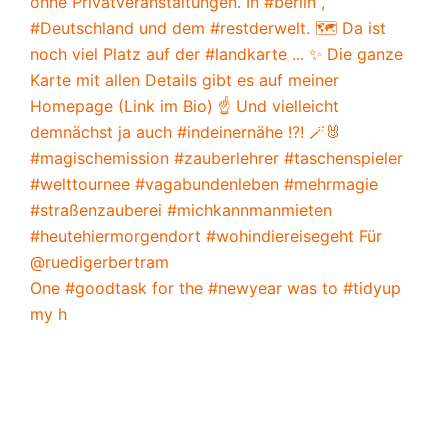
One #goodtask for the #newyear was to #tidyup
my h