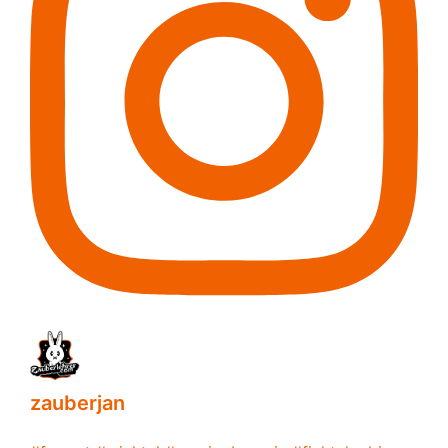
zauberjan