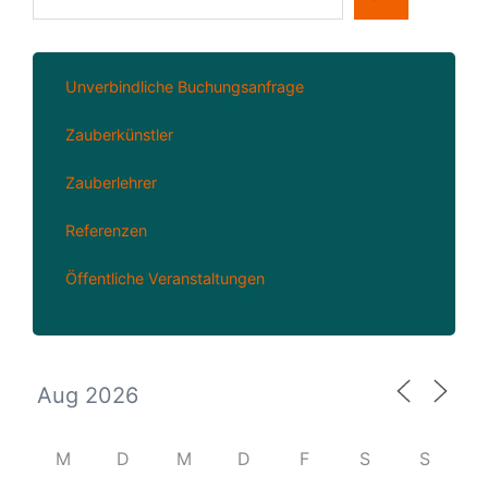
Unverbindliche Buchungsanfrage
Zauberkünstler
Zauberlehrer
Referenzen
Öffentliche Veranstaltungen
M
D
M
D
F
S
S