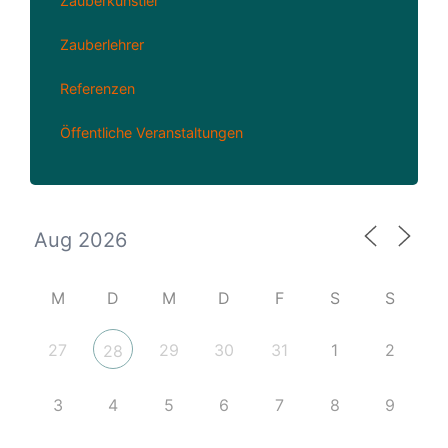
Zauberkünstler
Zauberlehrer
Referenzen
Öffentliche Veranstaltungen
M
D
M
D
F
S
S
27
29
30
31
1
2
28
3
4
5
6
7
8
9