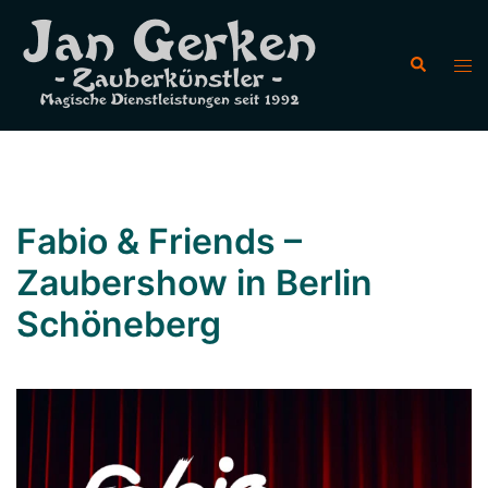
Zum
Inhalt
Suche
Men
springen
ums
Fabio & Friends –
Zaubershow in Berlin
Schöneberg