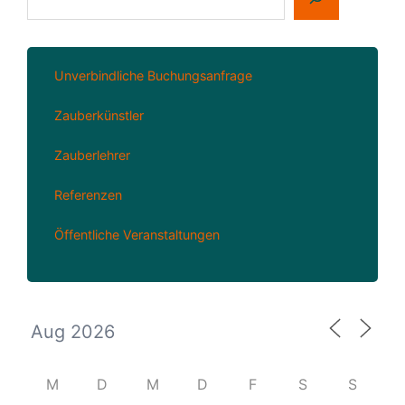
Unverbindliche Buchungsanfrage
Zauberkünstler
Zauberlehrer
Referenzen
Öffentliche Veranstaltungen
M
D
M
D
F
S
S