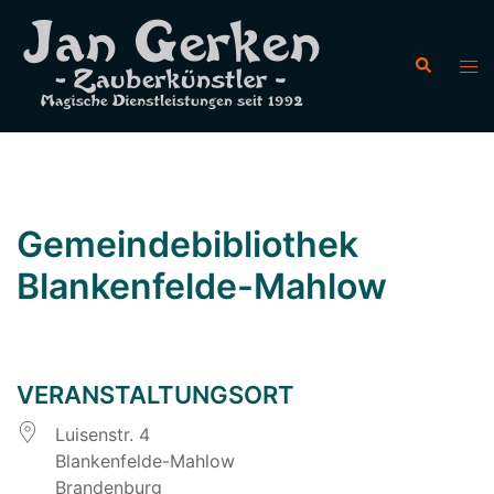
Zum
Inhalt
Suche
Men
springen
ums
Gemeindebibliothek
Blankenfelde-Mahlow
VERANSTALTUNGSORT
Luisenstr. 4
Blankenfelde-Mahlow
Brandenburg