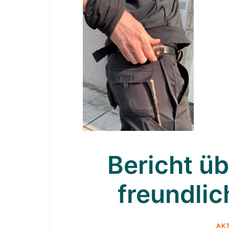
Bericht üb
freundli
AK