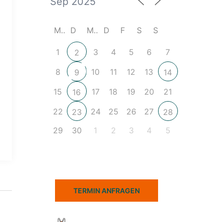
M
D
M
D
F
S
S
1
3
4
5
6
7
2
8
10
11
12
13
9
14
15
17
18
19
20
21
16
22
24
25
26
27
23
28
29
30
1
2
3
4
5
TERMIN ANFRAGEN