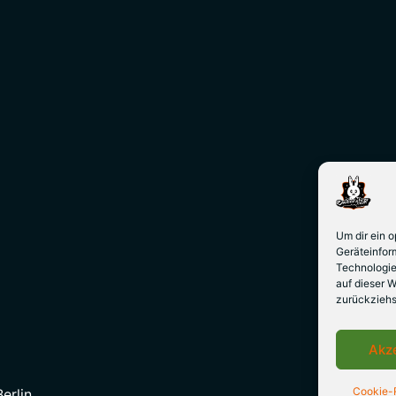
Um dir ein 
Geräteinfor
Technologie
auf dieser W
zurückziehs
Akz
Cookie-R
erlin