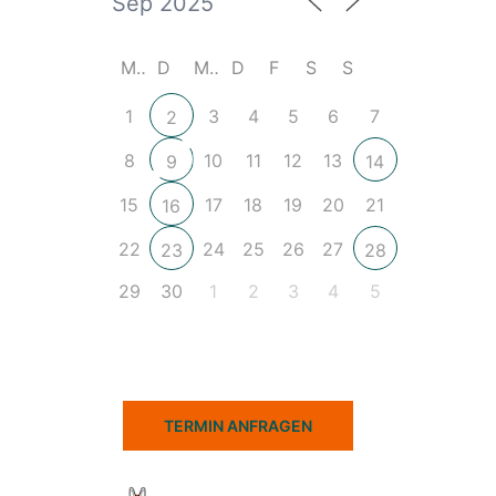
M
D
M
D
F
S
S
1
3
4
5
6
7
2
8
10
11
12
13
9
14
15
17
18
19
20
21
16
22
24
25
26
27
23
28
29
30
1
2
3
4
5
TERMIN ANFRAGEN