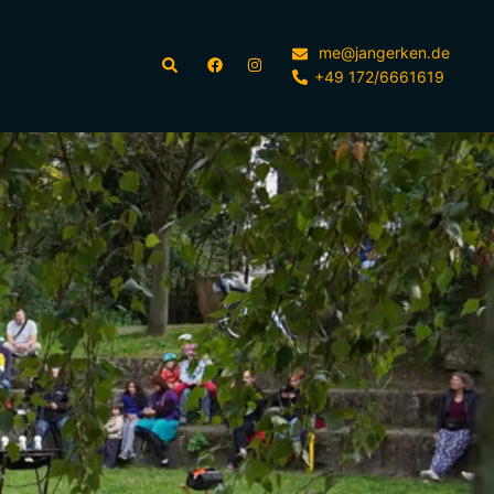
me@jangerken.de
Suche
+49 172/6661619